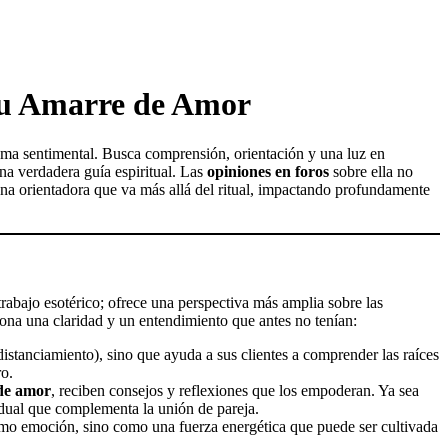
 tu Amarre de Amor
ma sentimental. Busca comprensión, orientación y una luz en
 una verdadera guía espiritual. Las
opiniones en foros
sobre ella no
una orientadora que va más allá del ritual, impactando profundamente
trabajo esotérico; ofrece una perspectiva más amplia sobre las
iona una claridad y un entendimiento que antes no tenían:
distanciamiento), sino que ayuda a sus clientes a comprender las raíces
ro.
de amor
, reciben consejos y reflexiones que los empoderan. Ya sea
vidual que complementa la unión de pareja.
omo emoción, sino como una fuerza energética que puede ser cultivada