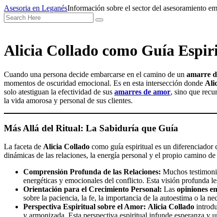
Skip
Asesoria en Leganés
Información sobre el sector del asesoramiento em
to
Search
content
for:
Alicia Collado como Guía Espir
Cuando una persona decide embarcarse en el camino de un
amarre d
momentos de oscuridad emocional. Es en esta intersección donde
Ali
solo atestiguan la efectividad de sus
amarres de amor
, sino que rec
la vida amorosa y personal de sus clientes.
Más Allá del Ritual: La Sabiduría que Guía
La faceta de
Alicia Collado
como guía espiritual es un diferenciador c
dinámicas de las relaciones, la energía personal y el propio camino d
Comprensión Profunda de las Relaciones:
Muchos testimoni
energéticas y emocionales del conflicto. Esta visión profunda les
Orientación para el Crecimiento Personal:
Las
opiniones en
sobre la paciencia, la fe, la importancia de la autoestima o la 
Perspectiva Espiritual sobre el Amor:
Alicia Collado
introdu
y armonizada. Esta perspectiva espiritual infunde esperanza y u