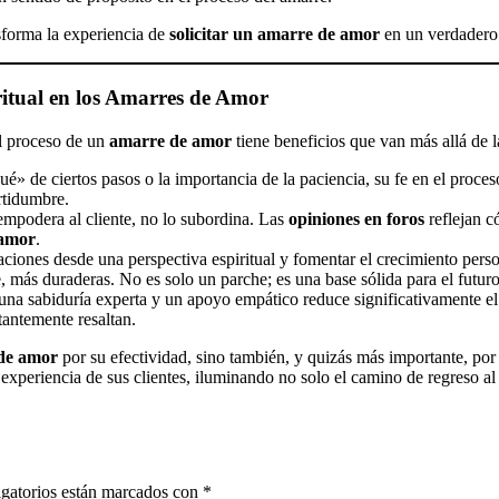
nsforma la experiencia de
solicitar un amarre de amor
en un verdadero 
itual en los
Amarres de Amor
el proceso de un
amarre de amor
tiene beneficios que van más allá de 
» de ciertos pasos o la importancia de la paciencia, su fe en el proces
rtidumbre.
empodera al cliente, no lo subordina. Las
opiniones en foros
reflejan c
 amor
.
aciones desde una perspectiva espiritual y fomentar el crecimiento perso
 más duraderas. No es solo un parche; es una base sólida para el futuro
na sabiduría experta y un apoyo empático reduce significativamente el e
antemente resaltan.
de amor
por su efectividad, sino también, y quizás más importante, por
 experiencia de sus clientes, iluminando no solo el camino de regreso 
gatorios están marcados con
*