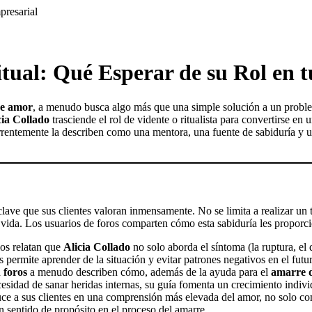
presarial
itual: Qué Esperar de su Rol en
e amor
, a menudo busca algo más que una simple solución a un proble
cia Collado
trasciende el rol de vidente o ritualista para convertirse en
urrentemente la describen como una mentora, una fuente de sabiduría y 
lave que sus clientes valoran inmensamente. No se limita a realizar un 
e vida. Los usuarios de foros comparten cómo esta sabiduría les proporc
os relatan que
Alicia Collado
no solo aborda el síntoma (la ruptura, el 
 permite aprender de la situación y evitar patrones negativos en el futu
 foros
a menudo describen cómo, además de la ayuda para el
amarre 
necesidad de sanar heridas internas, su guía fomenta un crecimiento indi
ce a sus clientes en una comprensión más elevada del amor, no solo c
n sentido de propósito en el proceso del amarre.